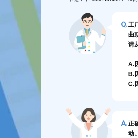
工
曲
请
A
B
C
正
动