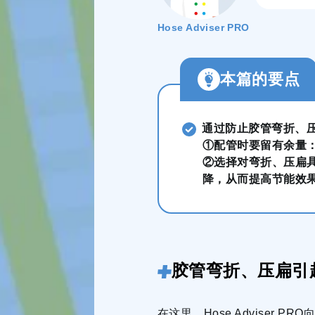
Hose Adviser PRO
本篇的要点
通过防止胶管弯折、
①配管时要留有余量
②选择对弯折、压扁
降，从而提高节能效
胶管弯折、压扁引
在这里，Hose Adviser P